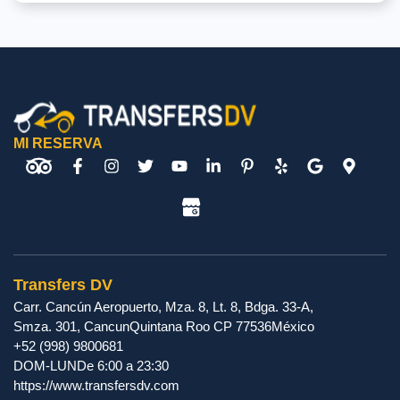
MI RESERVA
Transfers DV
Carr. Cancún Aeropuerto, Mza. 8, Lt. 8, Bdga. 33-A,
Smza. 301
,
Cancun
Quintana Roo
CP
77536
México
+52 (998) 9800681
DOM-LUN
De 6:00 a 23:30
https://www.transfersdv.com