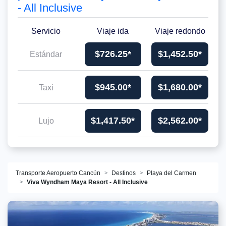
- All Inclusive
Servicio
Viaje ida
Viaje redondo
$726.25*
$1,452.50*
Estándar
$945.00*
$1,680.00*
Taxi
$1,417.50*
$2,562.00*
Lujo
Transporte Aeropuerto Cancún
Destinos
Playa del Carmen
Viva Wyndham Maya Resort - All Inclusive