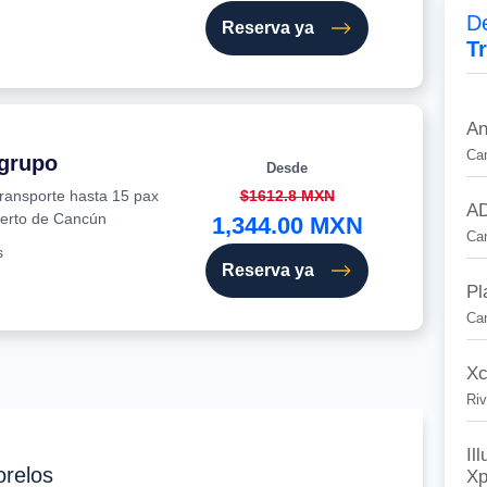
De
Reserva ya
T
An
Ca
 grupo
Desde
transporte hasta 15 pax
$1612.8 MXN
AD
uerto de Cancún
1,344.00 MXN
Ca
s
Reserva ya
Pl
Ca
Xc
Riv
Il
orelos
Xp