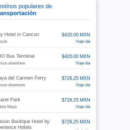
stinos populares de
ransportación
y Hotel in Cancun
$420.00 MXN
Viaje ida
ncún
O Bus Terminal
$420.00 MXN
Viaje ida
ncun downtown
aya del Carmen Ferry
$726.25 MXN
Viaje ida
ncun downtown
aret Park
$726.25 MXN
Viaje ida
iera Maya
lusion Boutique Hotel by
$726.25 MXN
erience Hotels