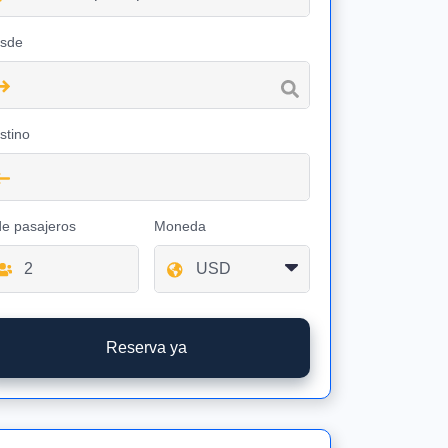
sde
stino
de pasajeros
Moneda
Reserva ya