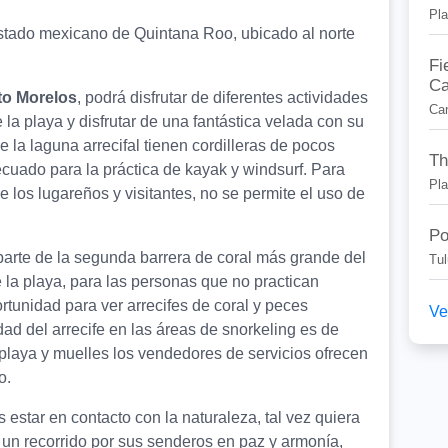
Pl
 estado mexicano de Quintana Roo, ubicado al norte
Fi
Ca
to Morelos
, podrá disfrutar de diferentes actividades
Ca
 la playa y disfrutar de una fantástica velada con su
e la laguna arrecifal tienen cordilleras de pocos
Th
ecuado para la práctica de kayak y windsurf. Para
Pl
e los lugareños y visitantes, no se permite el uso de
Po
parte de la segunda barrera de coral más grande del
Tu
 la playa, para las personas que no practican
rtunidad para ver arrecifes de coral y peces
Ve
idad del arrecife en las áreas de snorkeling es de
 playa y muelles los vendedores de servicios ofrecen
o.
s estar en contacto con la naturaleza, tal vez quiera
te un recorrido por sus senderos en paz y armonía,