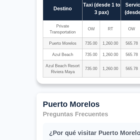
Taxi (desde 1 to
Servic
Destino
3 pax)
(desde
Private
OW
RT
OW
Transportation
Puerto Morelos
735.00
1,260.00
565.78
Azul Beach
735.00
1,260.00
565.78
Azul Beach Resort
735.00
1,260.00
565.78
Riviera Maya
Puerto Morelos
Preguntas Frecuentes
¿Por qué visitar Puerto Morel