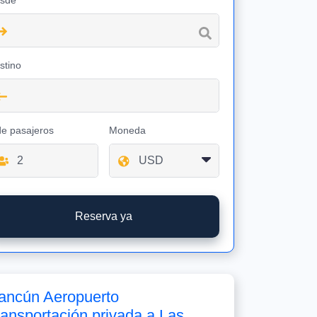
sde
stino
de pasajeros
Moneda
Reserva ya
ancún Aeropuerto
ransportación privada a Las