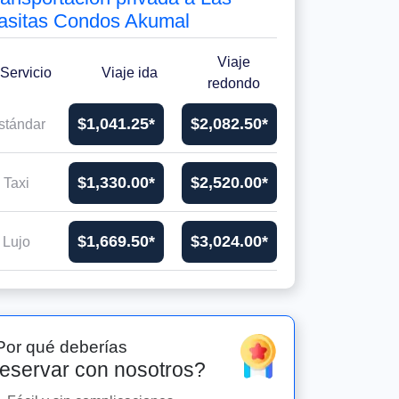
asitas Condos Akumal
Viaje
Servicio
Viaje ida
redondo
$1,041.25*
$2,082.50*
stándar
$1,330.00*
$2,520.00*
Taxi
$1,669.50*
$3,024.00*
Lujo
Por qué deberías
eservar con nosotros?