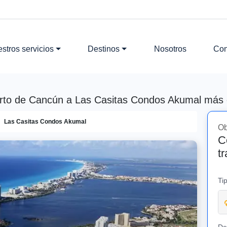
stros servicios
Destinos
Nosotros
Con
erto de Cancún a Las Casitas Condos Akumal más co
Las Casitas Condos Akumal
Ob
C
t
Ti