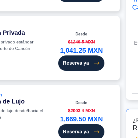
C
n Privada
Desde
e privado estándar
$1249.5 MXN
E
uerto de Cancún
1,041.25 MXN
Reserva ya
n
 de Lujo
Desde
 de lujo desde/hacia el
$2003.4 MXN
n
1,669.50 MXN
¿
R
Reserva ya