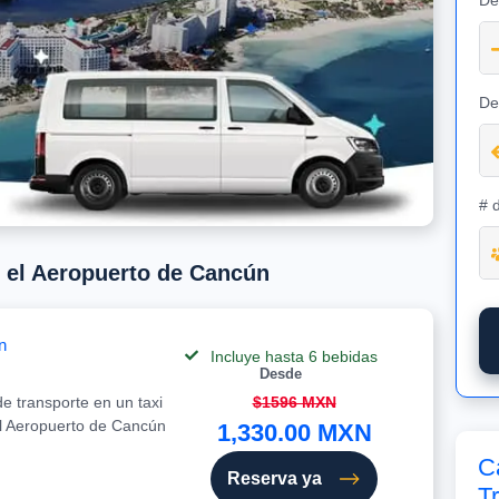
De
De
# 
e el Aeropuerto de Cancún
n
Incluye hasta 6 bebidas
Desde
e transporte en un taxi
$1596 MXN
el Aeropuerto de Cancún
1,330.00 MXN
C
Reserva ya
T