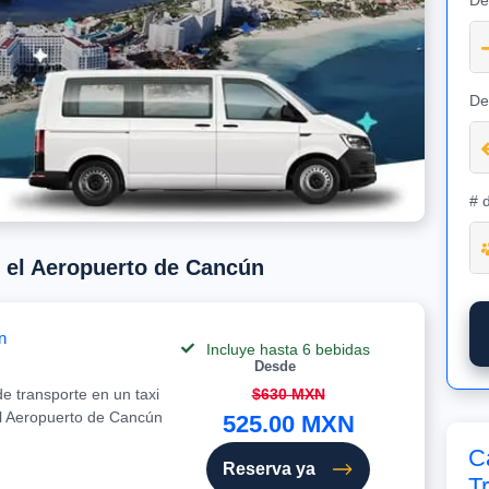
De
De
# 
e el Aeropuerto de Cancún
n
Incluye hasta 6 bebidas
Desde
e transporte en un taxi
$630 MXN
el Aeropuerto de Cancún
525.00 MXN
C
Reserva ya
T