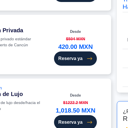
H
n Privada
Desde
e privado estándar
$504 MXN
uerto de Cancún
420.00 MXN
Reserva ya
n
 de Lujo
Desde
 de lujo desde/hacia el
$1222.2 MXN
n
1,018.50 MXN
¿
R
Reserva ya