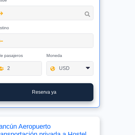
sde
stino
de pasajeros
Moneda
Reserva ya
ancún Aeropuerto
ransportación privada a Hostel