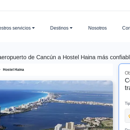
stros servicios
Destinos
Nosotros
Con
 aeropuerto de Cancún a Hostel Haina más confiable
Hostel Haina
Ob
C
t
Ti