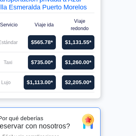
illa Esmeralda Puerto Morelos
Viaje
Servicio
Viaje ida
redondo
$565.78*
$1,131.55*
Estándar
$735.00*
$1,260.00*
Taxi
$1,113.00*
$2,205.00*
Lujo
Por qué deberías
eservar con nosotros?