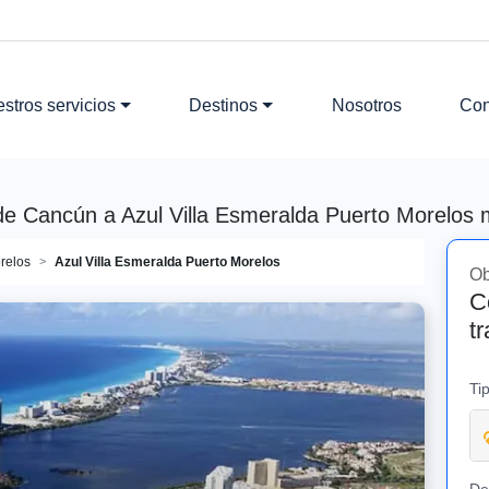
stros servicios
Destinos
Nosotros
Con
de Cancún a Azul Villa Esmeralda Puerto Morelos m
relos
Azul Villa Esmeralda Puerto Morelos
Ob
C
t
Ti