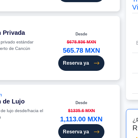
V
n Privada
Desde
e privado estándar
$678.936 MXN
uerto de Cancún
565.78 MXN
Reserva ya
n
 de Lujo
Desde
 de lujo desde/hacia el
$1335.6 MXN
n
1,113.00 MXN
¿
R
Reserva ya