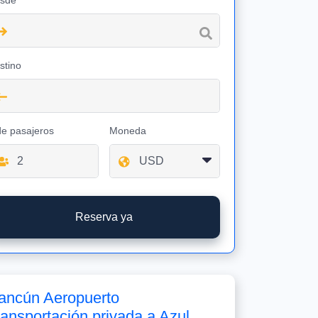
sde
stino
de pasajeros
Moneda
Reserva ya
ancún Aeropuerto
ransportación privada a Azul