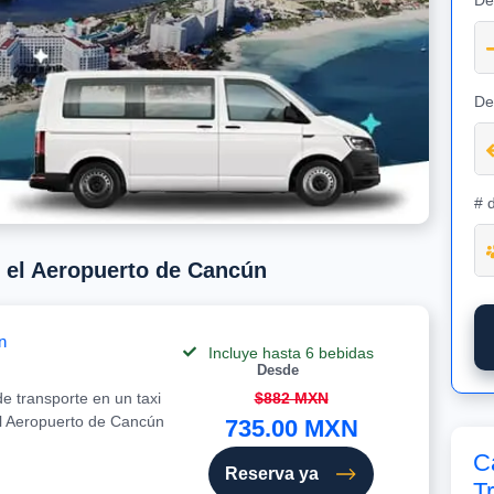
De
De
# 
e el Aeropuerto de Cancún
n
Incluye hasta 6 bebidas
Desde
e transporte en un taxi
$882 MXN
el Aeropuerto de Cancún
735.00 MXN
C
Reserva ya
T