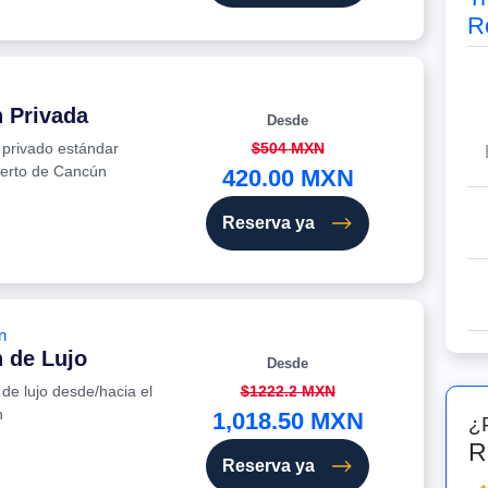
R
n Privada
Desde
e privado estándar
$504 MXN
uerto de Cancún
420.00 MXN
Reserva ya
n
 de Lujo
Desde
 de lujo desde/hacia el
$1222.2 MXN
n
1,018.50 MXN
¿
R
Reserva ya