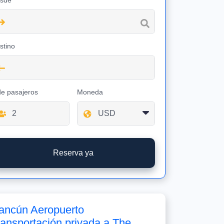
sde
stino
de pasajeros
Moneda
Reserva ya
ancún Aeropuerto
ransportación privada a The