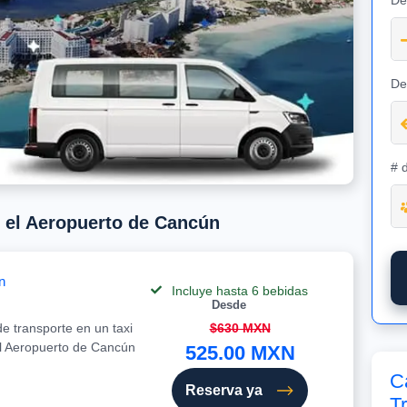
De
De
# 
e el Aeropuerto de Cancún
n
Incluye hasta 6 bebidas
Desde
e transporte en un taxi
$630 MXN
el Aeropuerto de Cancún
525.00 MXN
C
Reserva ya
T