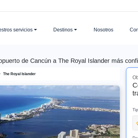
stros servicios
Destinos
Nosotros
Con
ropuerto de Cancún a The Royal Islander más confia
The Royal Islander
Ob
C
t
Ti