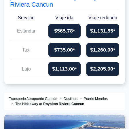
Riviera Cancun
Servicio
Viaje ida
Viaje redondo
$565.78*
$1,131.55*
Estándar
$735.00*
$1,260.00*
Taxi
$1,113.00*
$2,205.00*
Lujo
Transporte Aeropuerto Cancún
Destinos
Puerto Morelos
The Hideaway at Royalton Riviera Cancun