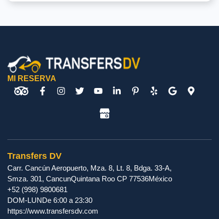
MI RESERVA
Transfers DV
Carr. Cancún Aeropuerto, Mza. 8, Lt. 8, Bdga. 33-A,
Smza. 301
,
Cancun
Quintana Roo
CP
77536
México
+52 (998) 9800681
DOM-LUN
De 6:00 a 23:30
https://www.transfersdv.com