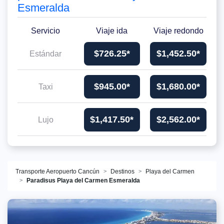
Esmeralda
Servicio
Viaje ida
Viaje redondo
$726.25*
$1,452.50*
Estándar
$945.00*
$1,680.00*
Taxi
$1,417.50*
$2,562.00*
Lujo
Transporte Aeropuerto Cancún
Destinos
Playa del Carmen
Paradisus Playa del Carmen Esmeralda