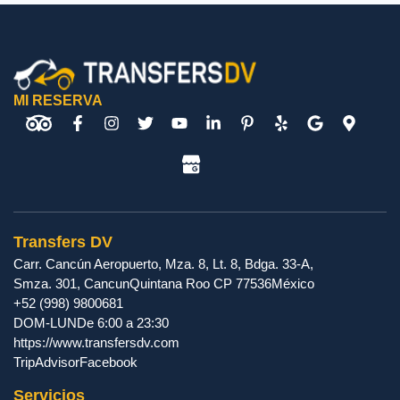
MI RESERVA
Transfers DV
Carr. Cancún Aeropuerto, Mza. 8, Lt. 8, Bdga. 33-A,
Smza. 301
,
Cancun
Quintana Roo
CP
77536
México
+52 (998) 9800681
DOM-LUN
De 6:00 a 23:30
https://www.transfersdv.com
TripAdvisor
Facebook
Servicios