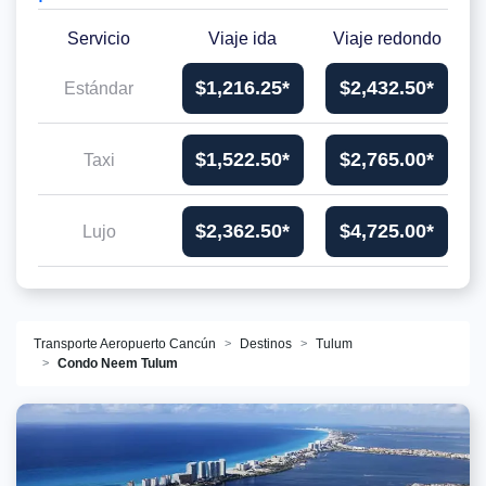
Servicio
Viaje ida
Viaje redondo
$1,216.25*
$2,432.50*
Estándar
$1,522.50*
$2,765.00*
Taxi
$2,362.50*
$4,725.00*
Lujo
Transporte Aeropuerto Cancún
Destinos
Tulum
Condo Neem Tulum