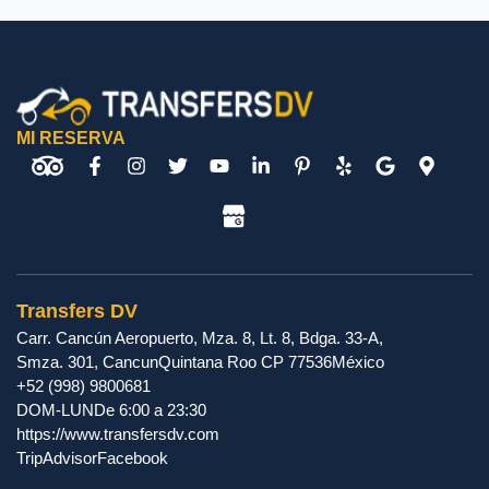
MI RESERVA
Transfers DV
Carr. Cancún Aeropuerto, Mza. 8, Lt. 8, Bdga. 33-A,
Smza. 301
,
Cancun
Quintana Roo
CP
77536
México
+52 (998) 9800681
DOM-LUN
De 6:00 a 23:30
https://www.transfersdv.com
TripAdvisor
Facebook