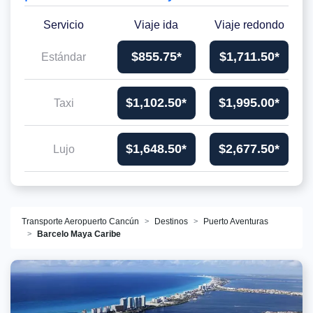
Servicio
Viaje ida
Viaje redondo
$855.75*
$1,711.50*
Estándar
$1,102.50*
$1,995.00*
Taxi
$1,648.50*
$2,677.50*
Lujo
Transporte Aeropuerto Cancún
Destinos
Puerto Aventuras
Barcelo Maya Caribe