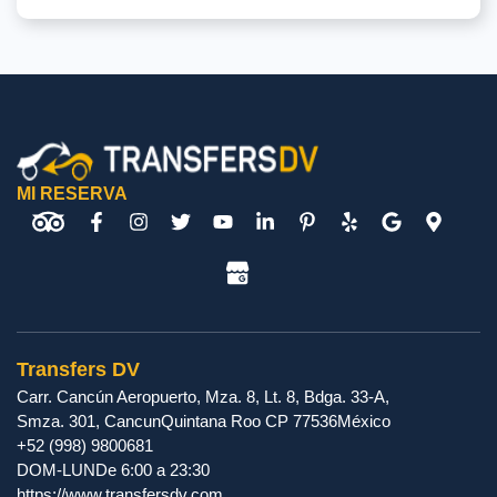
MI RESERVA
Transfers DV
Carr. Cancún Aeropuerto, Mza. 8, Lt. 8, Bdga. 33-A,
Smza. 301
,
Cancun
Quintana Roo
CP
77536
México
+52 (998) 9800681
DOM-LUN
De 6:00 a 23:30
https://www.transfersdv.com