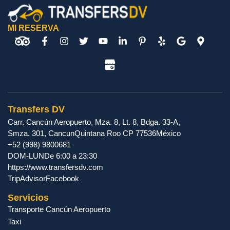
MI RESERVA
Transfers DV
Carr. Cancún Aeropuerto, Mza. 8, Lt. 8, Bdga. 33-A,
Smza. 301
,
Cancun
Quintana Roo
CP
77536
México
+52 (998) 9800681
DOM-LUN
De 6:00 a 23:30
https://www.transfersdv.com
TripAdvisor
Facebook
Servicios
Transporte Cancún Aeropuerto
Taxi