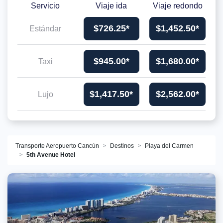
Servicio
Viaje ida
Viaje redondo
$726.25*
$1,452.50*
Estándar
$945.00*
$1,680.00*
Taxi
$1,417.50*
$2,562.00*
Lujo
Transporte Aeropuerto Cancún
Destinos
Playa del Carmen
5th Avenue Hotel